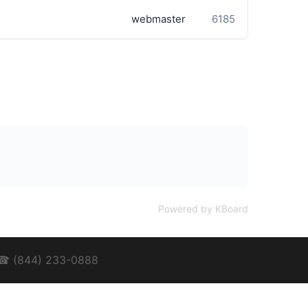
webmaster
6185
Powered by KBoard
 ☎ (844) 233-0888