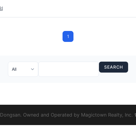
토잉
1
SEARCH
ongsan. Owned and Operated by Magictown Realty, Inc.