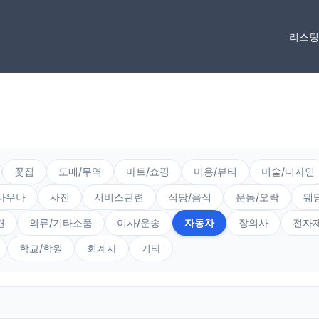
리스
꽃집
도매/무역
마트/쇼핑
미용/뷰티
미술/디자인
사우나
사진
서비스관련
식당/음식
운동/오락
웨
련
의류/기타소품
이사/운송
자동차
장의사
전자
학교/학원
회계사
기타