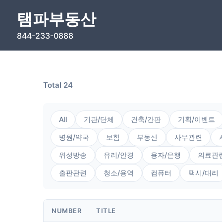
Skip
탬파부동산
to
content
844-233-0888
Total 24
All
기관/단체
건축/간판
기획/이벤트
병원/약국
보험
부동산
사무관련
위성방송
유리/안경
융자/은행
의료관
출판관련
청소/용역
컴퓨터
택시/대리
NUMBER
TITLE