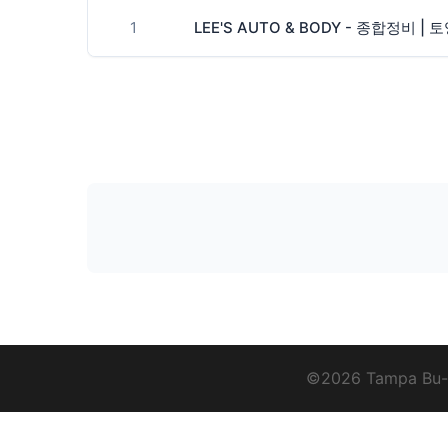
1
LEE'S AUTO & BODY - 종합정비 | 
©2026 Tampa Bu-D