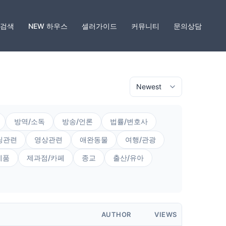
팅검색
NEW 하우스
셀러가이드
커뮤니티
문의상담
방역/소독
방송/언론
법률/변호사
딩관련
영상관련
애완동물
여행/관광
제품
제과점/카페
종교
출산/유아
AUTHOR
VIEWS